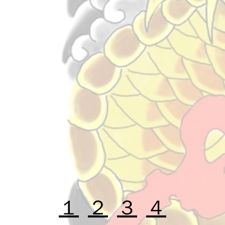
１
２
３
４