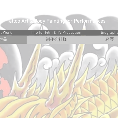
ラマ・CM・劇用刺青・ボディー
Tattoo Art & Body Painting for Performances
st Work
Info for Film & TV Production
Biograph
作品
制作会社様
経歴