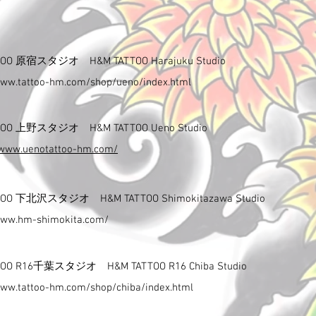
TTOO 原宿スタジオ H&M TATTOO Harajuku Studio
www.tattoo-hm.com/shop/ueno/index.html
TTOO 上野スタジオ H&M TATTOO Ueno Studio
/www.uenotattoo-hm.com/
TTOO 下北沢スタジオ H&M TATTOO Shimokitazawa Studio
www.hm-shimokita.com/
TTOO R16千葉スタジオ H&M TATTOO R16 Chiba Studio
www.tattoo-hm.com/shop/chiba/index.html