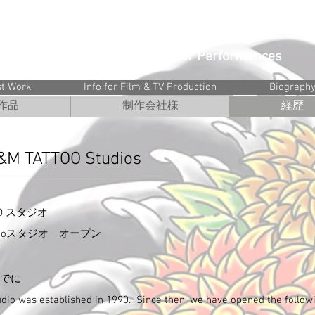
ラマ・CM・劇用刺青・ボディー
Tattoo Art & Body Painting for Performances
st Work
Info for Film & TV Production
Biograph
作品
制作会社様
経歴
M TATTOO Studios
OO スタジオ
attooスタジオ オープン
までに
io was established in 1990. Since then, we have opened the followi