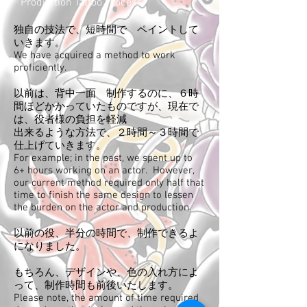
Production Tattoo Process
独自の技法で、短時間で ペイントして
いきます。
We have acquired a method to work
proficiently.
以前は、背中一面 制作するのに、６時
間ほどかかっていたものですが、現在で
は、役者様の負担を軽減
出来るような方法で、２時間～３時間で
仕上げていきます。
For example; in the past, we spent up to
6+ hours working on an actor. However,
our current method required only half that
time to finish the same design to lessen
the burden on the actor and production.
以前の役、半分の時間で、制作できるよ
になりました。
​もちろん、デザインや、色の入れ方によ
って、制作時間も前後いたします。​
Please note, the amount of time required