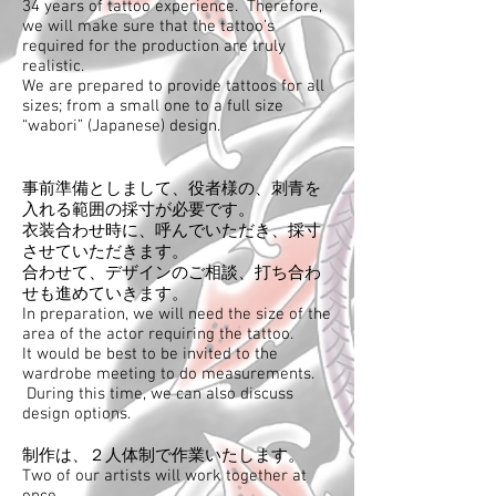
34 years of tattoo experience. Therefore,
we will make sure that the tattoo’s
required for the production are truly
realistic.
We are prepared to provide tattoos for all
sizes; from a small one to a full size
“wabori” (Japanese) design.
事前準備としまして、役者様の、刺青を
入れる範囲の採寸が必要です。
衣装合わせ時に、呼んでいただき、採寸
させていただきます。
​合わせて、デザインのご相談、打ち合わ
せも進めていきます。
In preparation, we will need the size of the
area of the actor requiring the tattoo.
It would be best to be invited to the
wardrobe meeting to do measurements.
During this time, we can also discuss
design options.
制作は、２人体制で作業いたします。
Two of our artists will work together at