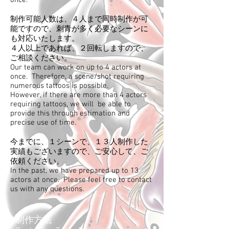
once.
制作可能人数は、４人まで同時制作が可
能ですので、刺青が多く必要なシーンに
も対応いたします。
４人以上であれば、２回転しますので、
ご相談ください。
Our team can work on up to 4 actors at
once. Therefore, a scene/shot requiring
numerous tattoos is possible.
However, if there are more than 4 actors
requiring tattoos, we will be able to
provide this through estimation and
precise use of time.
​今までに、１シーンで、１３人制作した
実績もございますので、ご安心して、ご
依頼ください。
In the past, we have prepared up to 13
actors at once. Please feel free to contact
us with any questions.
制作方法