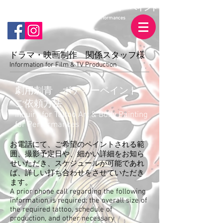
映画・ドラマ・CM・劇用刺青・ボディーペイント
Tattoo Art & Body Painting for Performances
ドラマ・映画制作 関係スタッフ様
Information for Film & TV Production
劇用刺青 ボディーペイント
ご依頼方法
Inquiry for Tattoo Art & Body Painting
for Performances
お電話にて、ご希望のペイントされる範
囲、撮影予定日や、細かい詳細をお知ら
せいただき、スケジュールが可能であれ
ば、詳しい打ち合わせをさせていただき
ます。
A prior phone call regarding the following
information is required; the overall size of
the required tattoo, schedule of
production, and other necessary