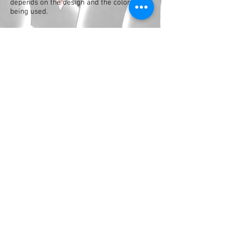
depends on the design and the colors
being used.
撮影当日の流れ
Day of Shoot Process
準備等の為、役者様が入られる６０分前
入りし、準備させていただきます。
We require an hour of preparation before
the actor is called in for tattoo work.
ペイントが終わりましたら、ペイントシ
ーンの撮影が終了するまで、現場にて待
機しております。
We will be on set until the scene with the
tattoo is wrapped.
モニター確認などで、必要であれば、そ
の場で、修正等もします。
We will be on set viewing the monitors in
case any touch ups or repairs are needed.
撮影終了しましたら、役者様のご希望が