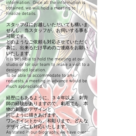
information. Once all the information is
obtained, we will hold a meeting to
finalize details.
スタッフ様にお越しいただいても構いま
せんし、当スタッフが、お伺いする事も
可能です。
どのようなご依頼も対応させていただく
為に、出来るだけ早めのご連絡をお願い
いたします。
It is possible to hold the meeting at our
studio or for our team to make a visit to a
designated location.
To be able to accommodate to any
requests, a meeting in advance would be
much appreciated.
経歴にもあるように、３４年以上 刺青
師の経験がありますので、劇用でも、本
物の刺青のデザインと
同じように描きあげます。
​ワンポイントから、和彫りまで、どんな
デザインにも対応いたします。
As stated in our biography, we have over